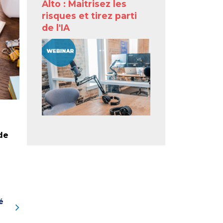
Alto : Maitrisez les
risques et tirez parti
de l'IA
de
é