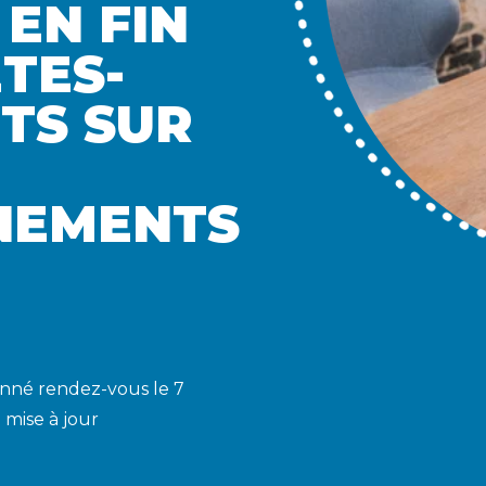
 EN FIN
ETES-
TS SUR
NEMENTS
onné rendez-vous le 7
 mise à jour