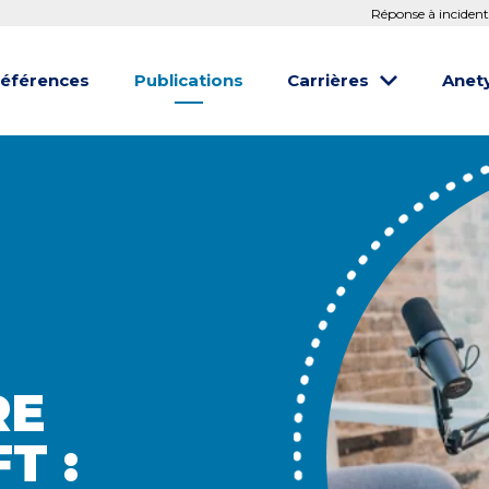
Réponse à incident
éférences
Publications
Carrières
Anet
RE
T :