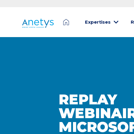
Expertises
R
REPLAY
WEBINAI
MICROSOF