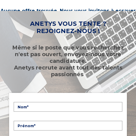
Aucune offre trouvée. Nous vous invitons à essayer
d’autres mots-clés ou à sélectionner un « métier ».
ANETYS VOUS TENTE ?
REJOIGNEZ-NOUS !
Même si le poste que vous recherchez
n'est pas ouvert, envoyez-nous votre
candidature.
Anetys recrute avant tout des talents
passionnés