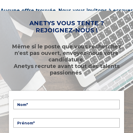
Aucune offre trouvée. Nous vous invitons à essayer
d’autres mots-clés ou à sélectionner un « métier ».
ANETYS VOUS TENTE ?
REJOIGNEZ-NOUS !
Même si le poste que vous recherchez
n'est pas ouvert, envoyez-nous votre
candidature.
Anetys recrute avant tout des talents
passionnés