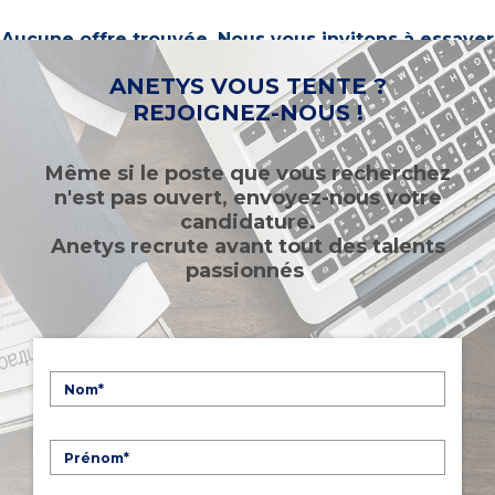
Aucune offre trouvée. Nous vous invitons à essayer
d’autres mots-clés ou à sélectionner un « métier ».
ANETYS VOUS TENTE ?
REJOIGNEZ-NOUS !
Même si le poste que vous recherchez
n'est pas ouvert, envoyez-nous votre
candidature.
Anetys recrute avant tout des talents
passionnés