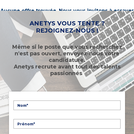
Aucune offre trouvée. Nous vous invitons à essayer
d’autres mots-clés ou à sélectionner un « métier ».
ANETYS VOUS TENTE ?
REJOIGNEZ-NOUS !
Même si le poste que vous recherchez
n'est pas ouvert, envoyez-nous votre
candidature.
Anetys recrute avant tout des talents
passionnés