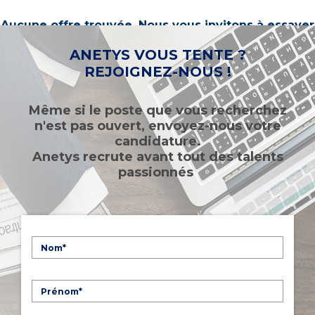
Aucune offre trouvée. Nous vous invitons à essayer
d’autres mots-clés ou à sélectionner un « métier ».
ANETYS VOUS TENTE ?
REJOIGNEZ-NOUS !
Même si le poste que vous recherchez
n'est pas ouvert, envoyez-nous votre
candidature.
Anetys recrute avant tout des talents
passionnés