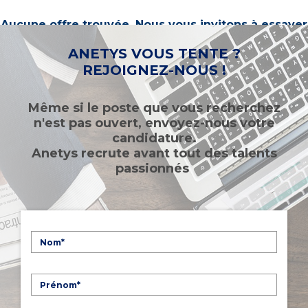
Aucune offre trouvée. Nous vous invitons à essayer
d’autres mots-clés ou à sélectionner un « métier ».
ANETYS VOUS TENTE ?
REJOIGNEZ-NOUS !
Même si le poste que vous recherchez
n'est pas ouvert, envoyez-nous votre
candidature.
Anetys recrute avant tout des talents
passionnés