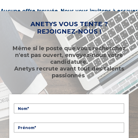
Aucune offre trouvée. Nous vous invitons à essayer
d’autres mots-clés ou à sélectionner un « métier ».
ANETYS VOUS TENTE ?
REJOIGNEZ-NOUS !
Même si le poste que vous recherchez
n'est pas ouvert, envoyez-nous votre
candidature.
Anetys recrute avant tout des talents
passionnés