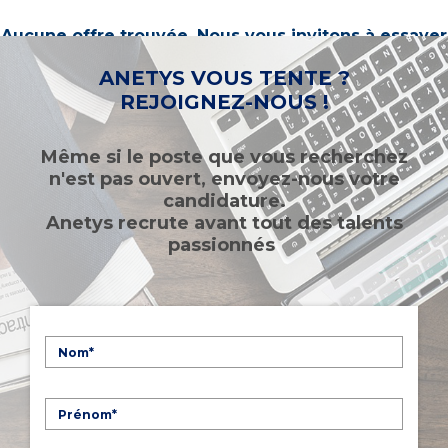
Aucune offre trouvée. Nous vous invitons à essayer
d’autres mots-clés ou à sélectionner un « métier ».
ANETYS VOUS TENTE ?
REJOIGNEZ-NOUS !
Même si le poste que vous recherchez
n'est pas ouvert, envoyez-nous votre
candidature.
Anetys recrute avant tout des talents
passionnés