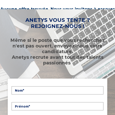
Aucune offre trouvée. Nous vous invitons à essayer
d’autres mots-clés ou à sélectionner un « métier ».
ANETYS VOUS TENTE ?
REJOIGNEZ-NOUS !
Même si le poste que vous recherchez
n'est pas ouvert, envoyez-nous votre
candidature.
Anetys recrute avant tout des talents
passionnés