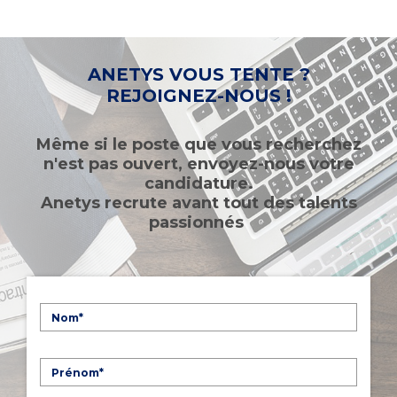
ANETYS VOUS TENTE ?
REJOIGNEZ-NOUS !
Même si le poste que vous recherchez
n'est pas ouvert, envoyez-nous votre
candidature.
Anetys recrute avant tout des talents
passionnés