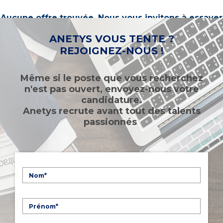
Aucune offre trouvée. Nous vous invitons à essayer
d’autres mots-clés ou à sélectionner un « métier ».
ANETYS VOUS TENTE ?
REJOIGNEZ-NOUS !
Même si le poste que vous recherchez
n'est pas ouvert, envoyez-nous votre
candidature.
Anetys recrute avant tout des talents
passionnés