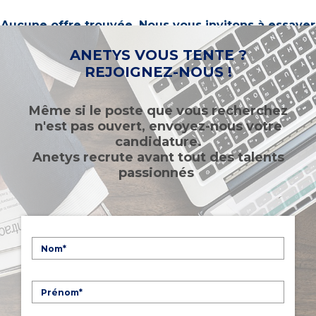
Aucune offre trouvée. Nous vous invitons à essayer
d’autres mots-clés ou à sélectionner un « métier ».
ANETYS VOUS TENTE ?
REJOIGNEZ-NOUS !
Même si le poste que vous recherchez
n'est pas ouvert, envoyez-nous votre
candidature.
Anetys recrute avant tout des talents
passionnés