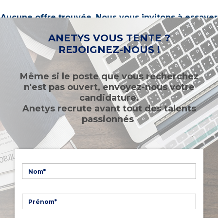
Aucune offre trouvée. Nous vous invitons à essayer
d’autres mots-clés ou à sélectionner un « métier ».
ANETYS VOUS TENTE ?
REJOIGNEZ-NOUS !
Même si le poste que vous recherchez
n'est pas ouvert, envoyez-nous votre
candidature.
Anetys recrute avant tout des talents
passionnés