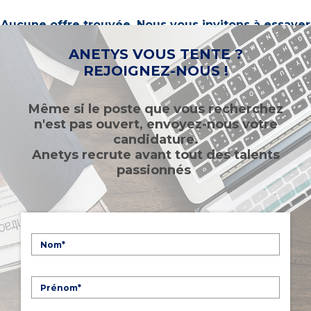
Aucune offre trouvée. Nous vous invitons à essayer
d’autres mots-clés ou à sélectionner un « métier ».
ANETYS VOUS TENTE ?
REJOIGNEZ-NOUS !
Même si le poste que vous recherchez
n'est pas ouvert, envoyez-nous votre
candidature.
Anetys recrute avant tout des talents
passionnés