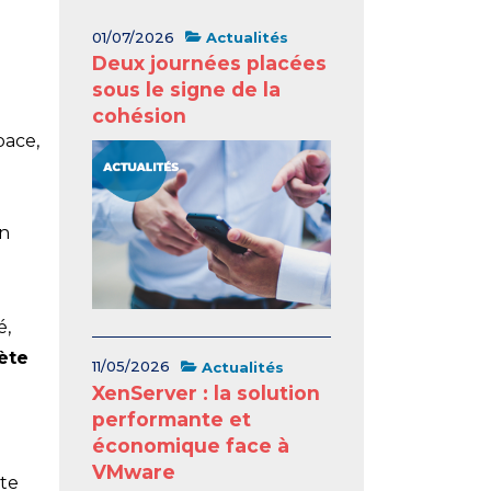
01/07/2026
Actualités
Deux journées placées
sous le signe de la
cohésion
pace,
en
é,
ète
11/05/2026
Actualités
XenServer : la solution
performante et
économique face à
VMware
tte