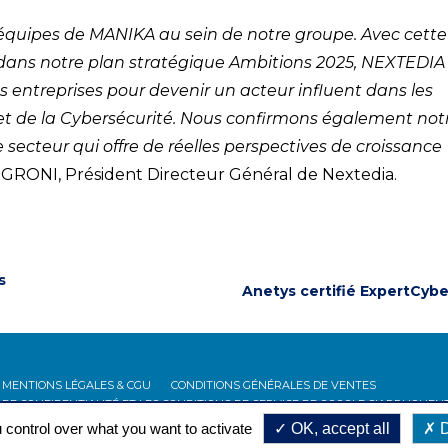
s équipes de MANIKA au sein de notre groupe. Avec cette
 dans notre plan stratégique Ambitions 2025, NEXTEDIA
s entreprises pour devenir un acteur influent dans les
 et de la Cybersécurité. Nous confirmons également not
 secteur qui offre de réelles perspectives de croissance
GRONI, Président Directeur Général de Nextedia.
s
Anetys certifié ExpertCybe
MENTIONS LÉGALES & CGU
CONDITIONS GÉNÉRALES DE VENTES
 DE CONFIDENTIALITÉ ET LES CONDITIONS DE SERVICE DE GOOGLE S'APPLIQUENT
 control over what you want to activate
OK, accept all
D