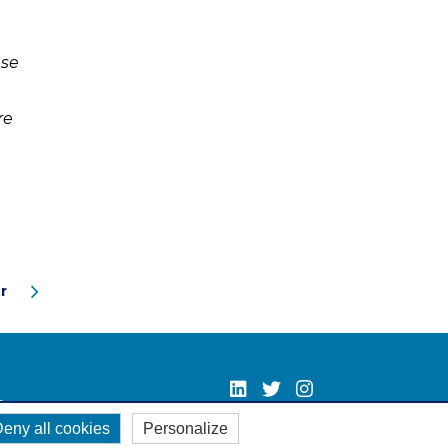
 se
re
r
.
eny all cookies
Personalize