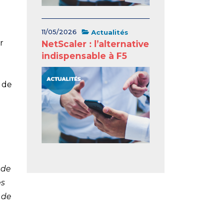
11/05/2026
Actualités
r
NetScaler : l’alternative
indispensable à F5
 de
 de
es
 de