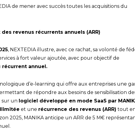
TEDIA de mener avec succès toutes les acquisitions du
des revenus récurrents annuels (ARR)
025
, NEXTEDIA illustre, avec ce rachat, sa volonté de fé
rvices à fort valeur ajoutée, avec pour objectif de
 récurrent annuel.
ologique d’e-learning qui offre aux entreprises une 
ermettant de répondre aux besoins de sensibilisation de
e sur un
logiciel développé en mode SaaS par MANI
llimitée
et une
récurrence des revenus (ARR)
tout e
’horizon 2025, MANIKA anticipe un ARR de 5 M€ représenta
nuel.