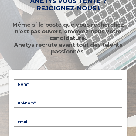
ANETYS VOUS TENTE ?
REJOIGNEZ-NOUS !
Même si le poste que vous recherchez
n'est pas ouvert, envoyez-nous votre
candidature.
Anetys recrute avant tout des talents
passionnés