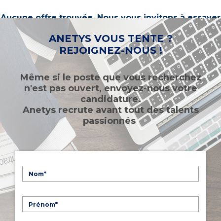
Aucune offre trouvée. Nous vous invitons à essayer
d’autres mots-clés ou à sélectionner un « métier ».
ANETYS VOUS TENTE ?
REJOIGNEZ-NOUS !
Même si le poste que vous recherchez
n'est pas ouvert, envoyez-nous votre
candidature.
Anetys recrute avant tout des talents
passionnés