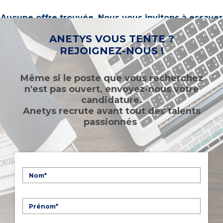
Aucune offre trouvée. Nous vous invitons à essayer
d’autres mots-clés ou à sélectionner un « métier ».
ANETYS VOUS TENTE ?
REJOIGNEZ-NOUS !
Même si le poste que vous recherchez
n'est pas ouvert, envoyez-nous votre
candidature.
Anetys recrute avant tout des talents
passionnés