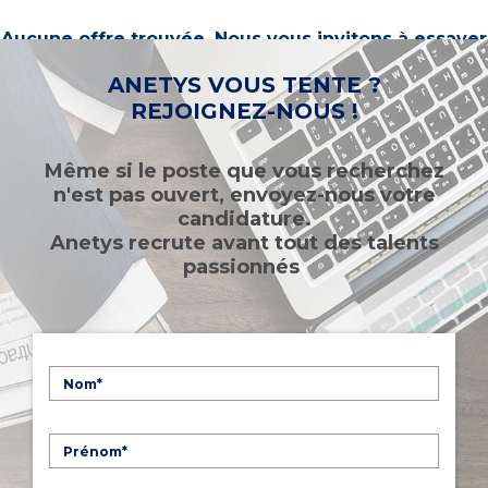
Aucune offre trouvée. Nous vous invitons à essayer
d’autres mots-clés ou à sélectionner un « métier ».
ANETYS VOUS TENTE ?
REJOIGNEZ-NOUS !
Même si le poste que vous recherchez
n'est pas ouvert, envoyez-nous votre
candidature.
Anetys recrute avant tout des talents
passionnés