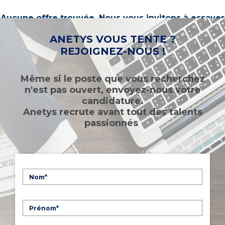
Aucune offre trouvée. Nous vous invitons à essayer
d’autres mots-clés ou à sélectionner un « métier ».
ANETYS VOUS TENTE ?
REJOIGNEZ-NOUS !
Même si le poste que vous recherchez
n'est pas ouvert, envoyez-nous votre
candidature.
Anetys recrute avant tout des talents
passionnés