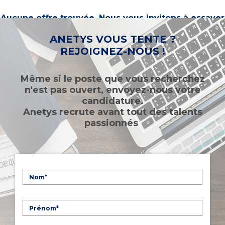
Aucune offre trouvée. Nous vous invitons à essayer
d’autres mots-clés ou à sélectionner un « métier ».
ANETYS VOUS TENTE ?
REJOIGNEZ-NOUS !
Même si le poste que vous recherchez
n'est pas ouvert, envoyez-nous votre
candidature.
Anetys recrute avant tout des talents
passionnés