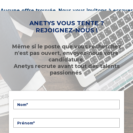
Aucune offre trouvée. Nous vous invitons à essayer
d’autres mots-clés ou à sélectionner un « métier ».
ANETYS VOUS TENTE ?
REJOIGNEZ-NOUS !
Même si le poste que vous recherchez
n'est pas ouvert, envoyez-nous votre
candidature.
Anetys recrute avant tout des talents
passionnés